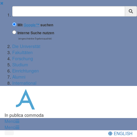
✖
Suchbegriff
Mit
Google™
suchen
Interne Suche nutzen
(eingeschränkte Ergebnisqualität)
Die Universität
Fakultäten
Forschung
Studium
Einrichtungen
Alumni
International
In publica commoda
Menü
Menü
ENGLISH