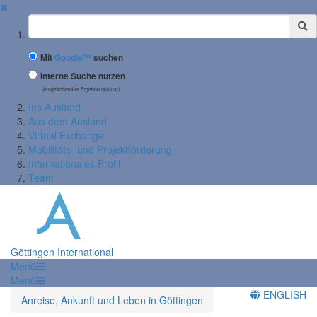
✖
Suchbegriff
Mit
Google™
suchen
Interne Suche nutzen
(eingeschränkte Ergebnisqualität)
Ins Ausland
Aus dem Ausland
Virtual Exchange
Mobilitäts- und Projektförderung
Internationales Profil
Team
Göttingen International
Menü
Menü
ENGLISH
Anreise, Ankunft und Leben in Göttingen