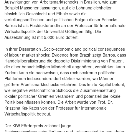
Auswirkungen von Arbeitsmarktschocks in Brasilien, wie zum
Beispiel Massenentlassungen, auf die Lohnungleichheiten
hinsichtlich Geschlecht und Ethnie sowie die
verteilungspolitischen und politischen Folgen dieser Schocks.
Barros ist als Postdoktorandin an der Professur für Internationale
Wirtschaftspolitik der Universität Göttingen tätig. Die
Auszeichnung ist mit 5.000 Euro dotiert.
In ihrer Dissertation „Socio-economic and political consequences
of labour market shocks: Evidence from Brazil“ zeigt Barros, dass
Handelsliberalisierung die doppelte Diskriminierung von Frauen,
die einer benachteiligten Minderheit angehören, verstärken kann.
Zudem kann sie nachweisen, dass rechtsextreme politische
Plattformen insbesondere dort stärker werden, wo Männer
größere Arbeitsmarktschocks erfahren. Das letzte Kapitel betont,
wie negative wirtschaftliche Schocks die Zusammensetzung
lokaler politischer Gremien verändern und potenziell die lokale
Politik beeinflussen können. Die Arbeit wurde von Prof. Dr.
Krisztina Kis-Katos von der Professur für Internationale
Wirtschaftspolitik betreut.
Der KfW Förderpreis zeichnet junge
Nachwuchswissenschaftlerinnen und -wissenschaftler aus, deren