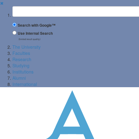
✖
Suchbegriff
Search with Google™
Use Internal Search
(limited result quality)
The University
Faculties
Research
Studying
Institutions
Alumni
International