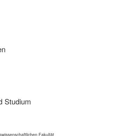
en
d Studium
swissenschaftlichen Fakultät